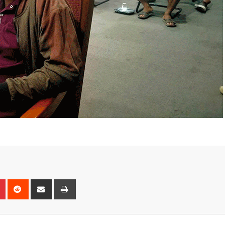
n
r
Pinterest
Reddit
Share
Print
via
Email