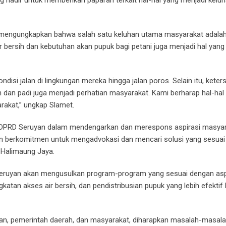
 mengungkapkan bahwa salah satu keluhan utama masyarakat adalah
air bersih dan kebutuhan akan pupuk bagi petani juga menjadi hal yang
disi jalan di lingkungan mereka hingga jalan poros. Selain itu, keter
 dan padi juga menjadi perhatian masyarakat. Kami berharap hal-hal 
akat,” ungkap Slamet.
asi DPRD Seruyan dalam mendengarkan dan merespons aspirasi masyar
n berkomitmen untuk mengadvokasi dan mencari solusi yang sesuai
 Halimaung Jaya.
ruyan akan mengusulkan program-program yang sesuai dengan asp
gkatan akses air bersih, dan pendistribusian pupuk yang lebih efektif 
an, pemerintah daerah, dan masyarakat, diharapkan masalah-masal