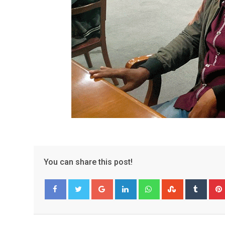
You can share this post!
Google+
LinkedIn
Whatsapp
StumbleUpo
Tumbl
Facebook
Twitter