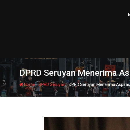
Skip
to
content
DPRD Seruyan Menerima Aspi
-
-
Home
DPRD Seruyan
DPRD Seruyan Menerima Aspirasi