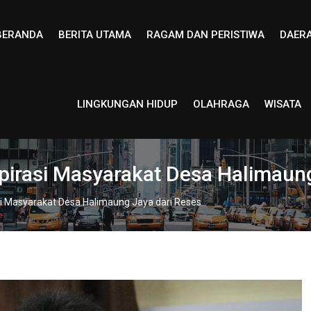
BERANDA
BERITA UTAMA
RAGAM DAN PERISTIWA
DAER
LINGKUNGAN HIDUP
OLAHRAGA
WISATA
rasi Masyarakat Desa Halimaung
 Masyarakat Desa Halimaung Jaya dari Reses