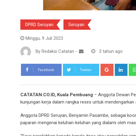
DPRD Seruyan
Seruyan
Minggu, 9 Juli 2023
By
Redaksi Catatan
-
3 tahun ago
Google+
Link
Facebook
Twitter
CATATAN.CO.ID, Kuala Pembuang
– Anggota Dewan Perw
kunjungan kerja dalam rangka reses untuk mendengarkan 
Anggota DPRD Seruyan, Benyamin Pasambe, sebagai koord
paparan mengenai keluhan-keluhan yang dialami oleh masy
“Saya persilahkan kepada kepala desa atau perwakilan yan