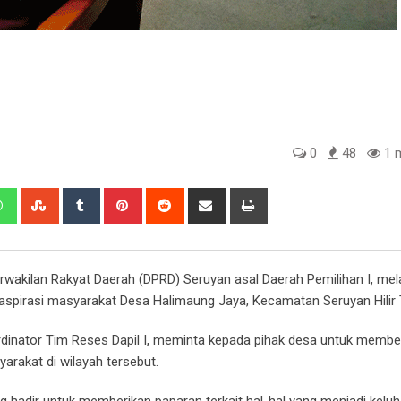
0
48
1 m
edIn
Whatsapp
StumbleUpon
Tumblr
Pinterest
Reddit
Share
Print
via
Email
akilan Rakyat Daerah (DPRD) Seruyan asal Daerah Pemilihan I, me
aspirasi masyarakat Desa Halimaung Jaya, Kecamatan Seruyan Hilir 
inator Tim Reses Dapil I, meminta kepada pihak desa untuk membe
arakat di wilayah tersebut.
g hadir untuk memberikan paparan terkait hal-hal yang menjadi kelu