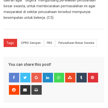
daerah agar segera mengundang perwakilan perusahaan
besar swasta, untuk membicarakan permasalahan ini agar
masyarakat di sekitar perusahaan tersebut mempunyai
kesempatan untuk bekerja. (C5)
Tags:
DPRD Seruyan
PBS
Perusahaan Besar Swasta
You can share this post!
Google+
LinkedIn
Whatsapp
StumbleUpon
Tumblr
Pinter
Reddit
Share
Print
via
Email