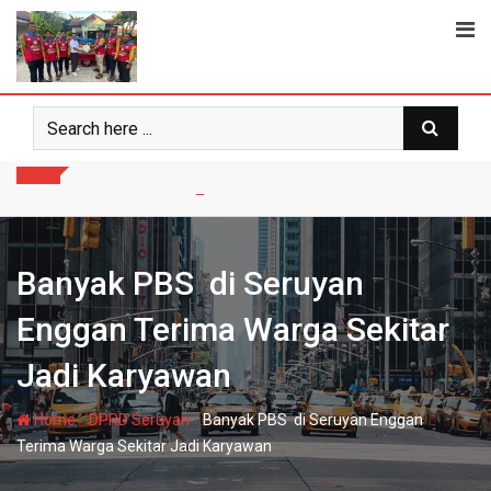
Skip
to
content
Banyak PBS di Seruyan
Enggan Terima Warga Sekitar
Jadi Karyawan
-
-
Home
DPRD Seruyan
Banyak PBS di Seruyan Enggan
Terima Warga Sekitar Jadi Karyawan