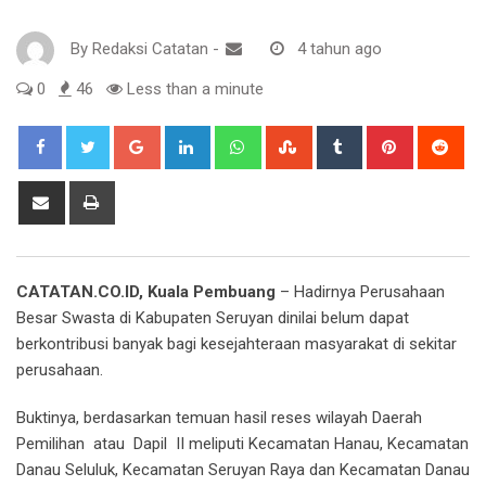
By
Redaksi Catatan
-
4 tahun ago
0
46
Less than a minute
Google+
LinkedIn
Whatsapp
StumbleUpon
Tumblr
Pinterest
Red
Share
Print
via
Email
CATATAN.CO.ID, Kuala Pembuang
– Hadirnya Perusahaan
Besar Swasta di Kabupaten Seruyan dinilai belum dapat
berkontribusi banyak bagi kesejahteraan masyarakat di sekitar
perusahaan.
Buktinya, berdasarkan temuan hasil reses wilayah Daerah
Pemilihan atau Dapil II meliputi Kecamatan Hanau, Kecamatan
Danau Seluluk, Kecamatan Seruyan Raya dan Kecamatan Danau