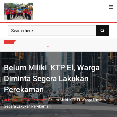
Skip
to
content
Belum Miliki KTP El, Warga
Diminta Segera Lakukan
Perekaman
-
-
Home
DPRD Seruyan
Belum Miliki KTP El, Warga Diminta
Segera Lakukan Perekaman