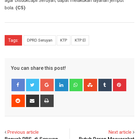
agar Disdukcapil Seruyan, dapat melakukan layanan jemput
bola.
(C5)
Tags:
DPRD Seruyan
KTP
KTP El
You can share this post!
Google+
LinkedIn
Whatsapp
StumbleUpon
Tumblr
Pinter
Reddit
Share
Print
via
Email
Previous article
Next article