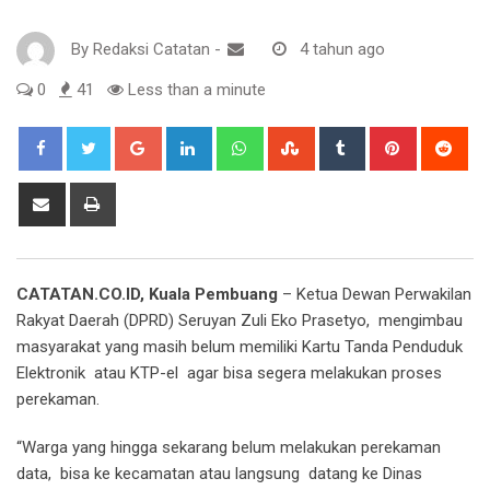
By
Redaksi Catatan
-
4 tahun ago
0
41
Less than a minute
Google+
LinkedIn
Whatsapp
StumbleUpon
Tumblr
Pinterest
Red
Share
Print
via
Email
CATATAN.CO.ID, Kuala Pembuang
– Ketua Dewan Perwakilan
Rakyat Daerah (DPRD) Seruyan Zuli Eko Prasetyo, mengimbau
masyarakat yang masih belum memiliki Kartu Tanda Penduduk
Elektronik atau KTP-el agar bisa segera melakukan proses
perekaman.
“Warga yang hingga sekarang belum melakukan perekaman
data, bisa ke kecamatan atau langsung datang ke Dinas