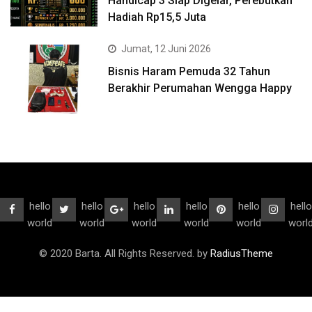
Handicap 3 Siap Digelar, Perebutkan
Hadiah Rp15,5 Juta
Jumat, 12 Juni 2026
Bisnis Haram Pemuda 32 Tahun
Berakhir Perumahan Wengga Happy
hello
hello
hello
hello
hello
hello
world
world
world
world
world
worl
© 2020 Barta. All Rights Reserved. by
RadiusTheme