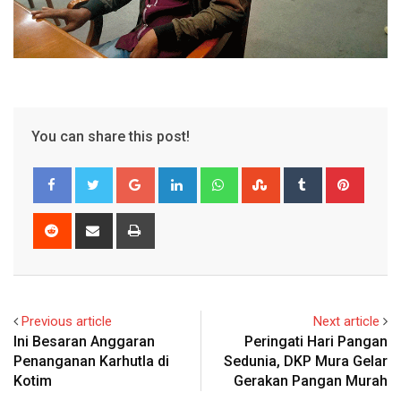
You can share this post!
Google+
LinkedIn
Whatsapp
StumbleUpon
Tumblr
Pinter
Reddit
Share
Print
via
Email
Previous article
Next article
Ini Besaran Anggaran
Peringati Hari Pangan
Penanganan Karhutla di
Sedunia, DKP Mura Gelar
Kotim
Gerakan Pangan Murah