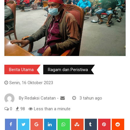
Berita Utama
Ragam dan Peristiwa
Senin, 16 Oktober 2023
By
Redaksi Catatan
-
3 tahun ago
0
98
Less than a minute
Google+
LinkedIn
Whatsapp
StumbleUpon
Tumblr
Pinterest
Red