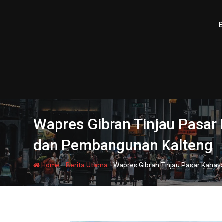
Skip
to
content
Wapres Gibran Tinjau Pasa
dan Pembangunan Kalteng
-
-
Home
Berita Utama
Wapres Gibran Tinjau Pasar Kaha