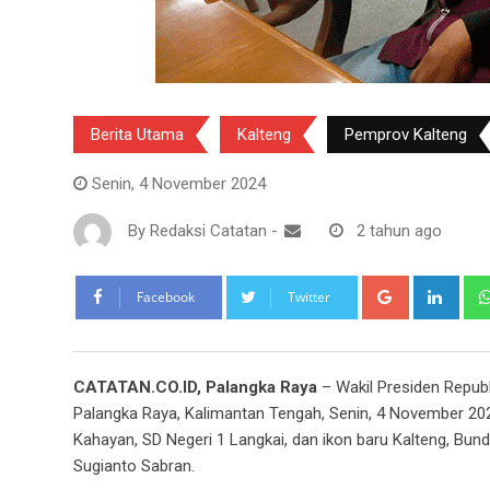
Berita Utama
Kalteng
Pemprov Kalteng
Senin, 4 November 2024
By
Redaksi Catatan
-
2 tahun ago
Google+
Link
Facebook
Twitter
CATATAN.CO.ID, Palangka Raya
– Wakil Presiden Republ
Palangka Raya, Kalimantan Tengah, Senin, 4 November 202
Kahayan, SD Negeri 1 Langkai, dan ikon baru Kalteng, Bun
Sugianto Sabran.