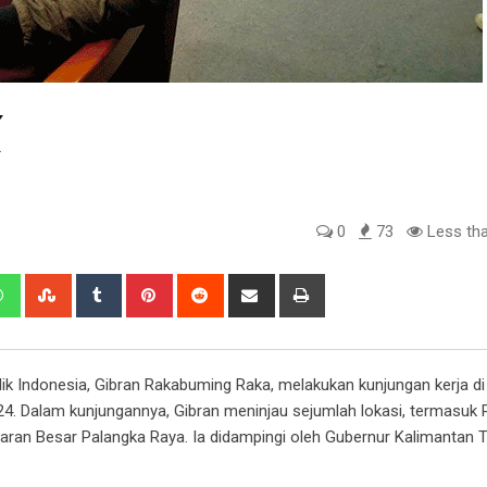
0
73
Less tha
edIn
Whatsapp
StumbleUpon
Tumblr
Pinterest
Reddit
Share
Print
via
Email
ik Indonesia, Gibran Rakabuming Raka, melakukan kunjungan kerja di
4. Dalam kunjungannya, Gibran meninjau sejumlah lokasi, termasuk 
daran Besar Palangka Raya. Ia didampingi oleh Gubernur Kalimantan 