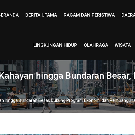
BERANDA
BERITA UTAMA
RAGAM DAN PERISTIWA
DAER
LINGKUNGAN HIDUP
OLAHRAGA
WISATA
r Kahayan hingga Bundaran Besar
yan hingga Bundaran Besar, Dukung Program Ekonomi dan Pembanguna