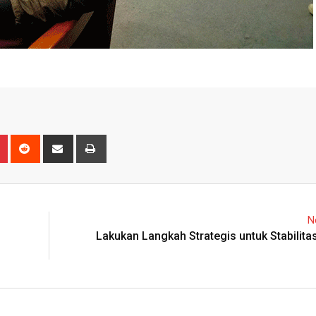
n
r
Pinterest
Reddit
Share
Print
via
Email
N
Lakukan Langkah Strategis untuk Stabilit