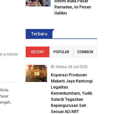
Resmi Buka Pasar
Ramadan, ini Pesan
Halikin
Terbaru
RECENT
POPULAR
COMMON
n a minute
Selasa, 28 Juli 2026
Koperasi Produsen
Makarti Jaya Kantongi
Legalitas
 Kota
Kemenkumham, Yudik
Pasar
Sulardi Tegaskan
Tengah,
Kepengurusan Sah
Sesuai AD/ART