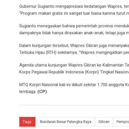
Gubernur Sugianto mengapresiasi kedatangan Wapres, te
“Program makan gratis ini sangat luar biasa karena turut 
Sugianto menegaskan bahwa pemerintah provinsi menduku
dampaknya tidak hanya dirasakan anak-anak, tetapi juga
Dalam kunjungan tersebut, Wapres Gibran juga menanya
Terbuka Hijau (RTH) sekitarnya. “Wapres mengingatkan pe
Agenda utama kunjungan Wapres Gibran ke Kalimantan Te
Korps Pegawai Republik Indonesia (Korpri) Tingkat Nasio
MTQ Korpri Nasional kali ini diikuti sekitar 1.700 anggota K
lembaga.
(CP)
Tags:
Bundaran Besar Palangka Raya
Gibran
Pempro