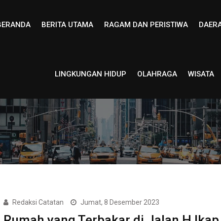
BERANDA
BERITA UTAMA
RAGAM DAN PERISTIWA
DAER
LINGKUNGAN HIDUP
OLAHRAGA
WISATA
Redaksi Catatan
Jumat, 8 Desember 2023
Rumah yang Terbakar di Jalan H Ikap