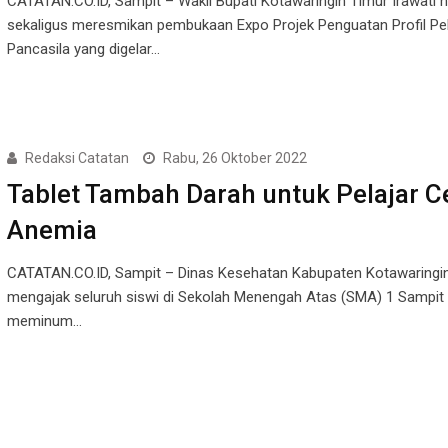
CATATAN.CO.ID, Sampit – Wakil Bupati Kotawaringin Timur Irawati h
sekaligus meresmikan pembukaan Expo Projek Penguatan Profil Pel
Pancasila yang digelar…
Redaksi Catatan
Rabu, 26 Oktober 2022
Tablet Tambah Darah untuk Pelajar 
Anemia
CATATAN.CO.ID, Sampit – Dinas Kesehatan Kabupaten Kotawaringi
mengajak seluruh siswi di Sekolah Menengah Atas (SMA) 1 Sampit
meminum…