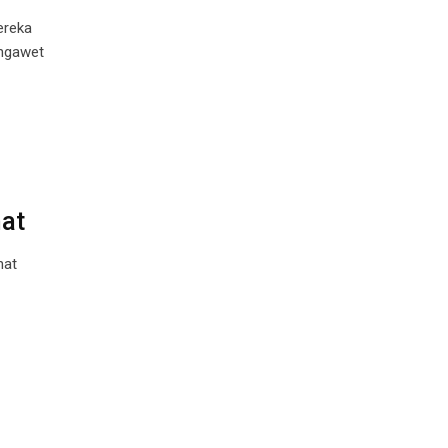
ereka
ngawet
at
hat