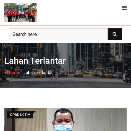
Skip
to
content
Lahan Terlantar
-
Home
Lahan Terlantar
DPRD KOTIM