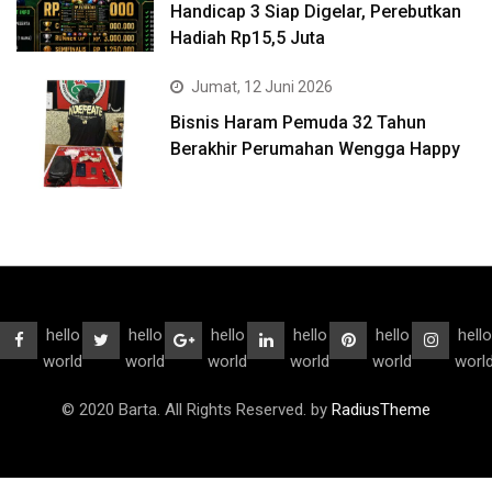
Handicap 3 Siap Digelar, Perebutkan
Hadiah Rp15,5 Juta
Jumat, 12 Juni 2026
Bisnis Haram Pemuda 32 Tahun
Berakhir Perumahan Wengga Happy
hello
hello
hello
hello
hello
hello
world
world
world
world
world
worl
© 2020 Barta. All Rights Reserved. by
RadiusTheme