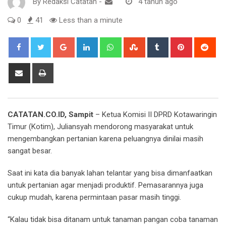
By
Redaksi Catatan
-
4 tahun ago
0
41
Less than a minute
Google+
LinkedIn
Whatsapp
StumbleUpon
Tumblr
Pinterest
Red
Share
Print
via
Email
CATATAN.CO.ID, Sampit
– Ketua Komisi II DPRD Kotawaringin
Timur (Kotim), Juliansyah mendorong masyarakat untuk
mengembangkan pertanian karena peluangnya dinilai masih
sangat besar.
Saat ini kata dia banyak lahan telantar yang bisa dimanfaatkan
untuk pertanian agar menjadi produktif. Pemasarannya juga
cukup mudah, karena permintaan pasar masih tinggi.
“Kalau tidak bisa ditanam untuk tanaman pangan coba tanaman