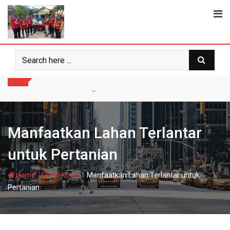
Skip
to
content
Manfaatkan Lahan Terlantar
untuk Pertanian
-
-
Home
DPRD Kotim
Manfaatkan Lahan Terlantar untuk
Pertanian