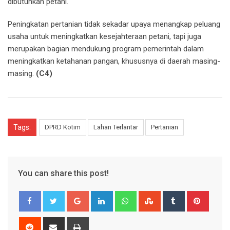
dibutuhkan petani.
Peningkatan pertanian tidak sekadar upaya menangkap peluang
usaha untuk meningkatkan kesejahteraan petani, tapi juga
merupakan bagian mendukung program pemerintah dalam
meningkatkan ketahanan pangan, khususnya di daerah masing-
masing.
(C4)
Tags:
DPRD Kotim
Lahan Terlantar
Pertanian
You can share this post!
Google+
LinkedIn
Whatsapp
StumbleUpon
Tumblr
Pinter
Reddit
Share
Print