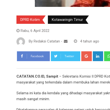
DPRD Kotim
Kotawaringin Timur
Rabu, 6 April 2022
By
Redaksi Catatan
-
4 tahun ago
Google+
Link
Facebook
Twitter
CATATAN.CO.ID, Sampit
– Sekretaris Komisi II DPRD K
masyarakat yang terkendala dalam membuka lahan mereka
Selama ini kata dia kendala yang dihadapi masyarakat 
masih sangat minim.
Dikatakannya persoalan di kalangan petani untuk bercocok