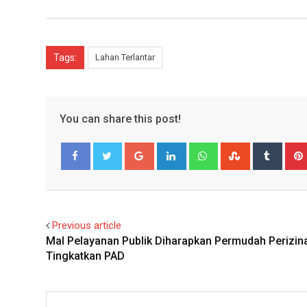
Tags:
Lahan Terlantar
You can share this post!
Google+
LinkedIn
Whatsapp
StumbleUpo
Tumbl
Facebook
Twitter
Previous article
Mal Pelayanan Publik Diharapkan Permudah Perizin
Tingkatkan PAD