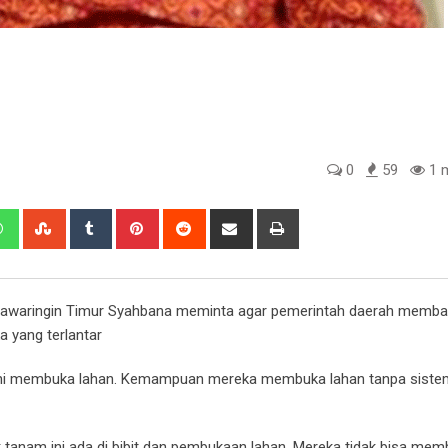
0
59
1 m
edIn
Whatsapp
StumbleUpon
Tumblr
Pinterest
Reddit
Share
Print
via
Email
otawaringin Timur Syahbana meminta agar pemerintah daerah memba
 yang terlantar
yakni membuka lahan. Kemampuan mereka membuka lahan tanpa siste
 tanam ini ada di bibit dan pembukaan lahan. Mereka tidak bisa mem