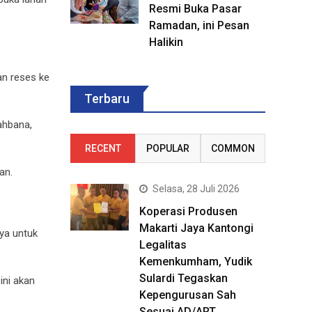
Resmi Buka Pasar
Ramadan, ini Pesan
Halikin
an reses ke
Terbaru
ahbana,
RECENT
POPULAR
COMMON
an.
Selasa, 28 Juli 2026
Koperasi Produsen
Makarti Jaya Kantongi
ya untuk
Legalitas
Kemenkumham, Yudik
Sulardi Tegaskan
ini akan
Kepengurusan Sah
Sesuai AD/ART