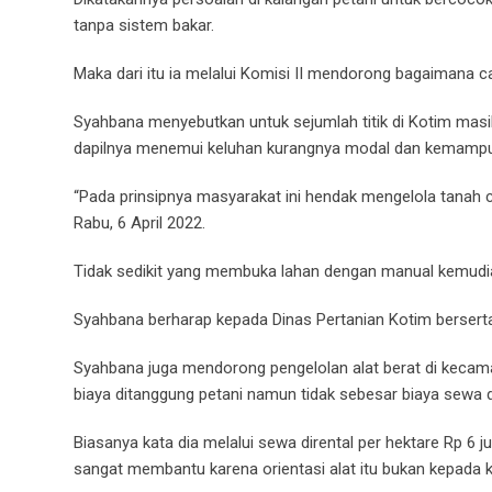
tanpa sistem bakar.
Maka dari itu ia melalui Komisi II mendorong bagaimana
Syahbana menyebutkan untuk sejumlah titik di Kotim masi
dapilnya menemui keluhan kurangnya modal dan kemampu
“Pada prinsipnya masyarakat ini hendak mengelola tanah 
Rabu, 6 April 2022.
Tidak sedikit yang membuka lahan dengan manual kemudian 
Syahbana berharap kepada Dinas Pertanian Kotim berserta d
Syahbana juga mendorong pengelolan alat berat di kecama
biaya ditanggung petani namun tidak sebesar biaya sewa da
Biasanya kata dia melalui sewa dirental per hektare Rp 6 jut
sangat membantu karena orientasi alat itu bukan kepad