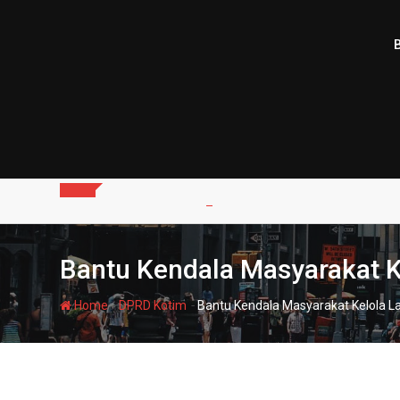
Skip
to
content
Bantu Kendala Masyarakat K
-
-
Home
DPRD Kotim
Bantu Kendala Masyarakat Kelola L