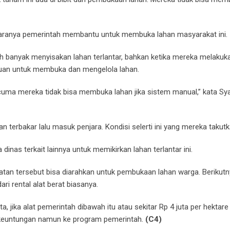
 caranya pemerintah membantu untuk membuka lahan masyarakat ini.
h banyak menyisakan lahan terlantar, bahkan ketika mereka melakuk
an untuk membuka dan mengelola lahan.
cuma mereka tidak bisa membuka lahan jika sistem manual,” kata Sy
terbakar lalu masuk penjara. Kondisi selerti ini yang mereka takutk
inas terkait lainnya untuk memikirkan lahan terlantar ini.
tan tersebut bisa diarahkan untuk pembukaan lahan warga. Berikutn
ri rental alat berat biasanya.
a, jika alat pemerintah dibawah itu atau sekitar Rp 4 juta per hektare 
a keuntungan namun ke program pemerintah.
(C4)