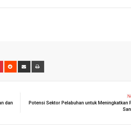
n
r
Pinterest
Reddit
Share
Print
via
Email
N
an dan
Potensi Sektor Pelabuhan untuk Meningkatkan 
San