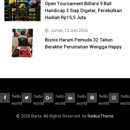
Open Tournament Billiard 9 Ball
Handicap 3 Siap Digelar, Perebutkan
Hadiah Rp15,5 Juta
Jumat, 12 Juni 2026
Bisnis Haram Pemuda 32 Tahun
Berakhir Perumahan Wengga Happy
hello
hello
hello
hello
hello
hello
world
world
world
world
world
worl
© 2020 Barta. All Rights Reserved. by
RadiusTheme