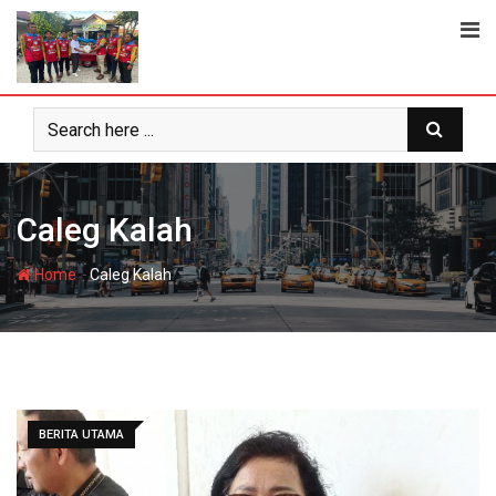
Skip
to
content
Caleg Kalah
-
Home
Caleg Kalah
BERITA UTAMA