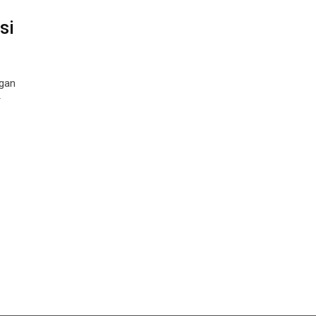
si
ngan
r