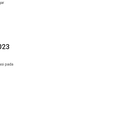
gar
023
asi pada