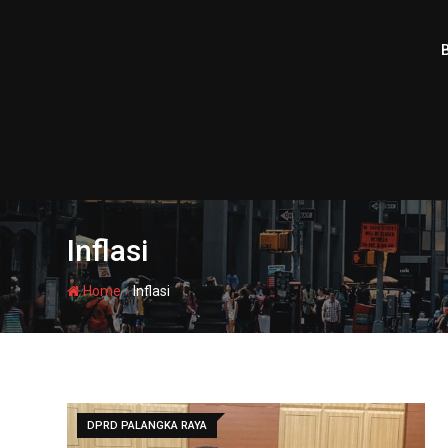
Skip
to
content
Inflasi
-
Home
Inflasi
DPRD PALANGKA RAYA