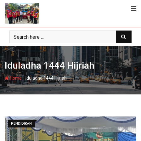
Skip
to
content
Iduladha 1444 Hijriah
-
Home
Iduladha 1444 Hijriah
PENDIDIKAN