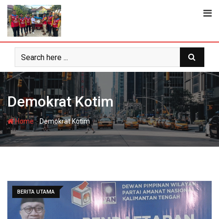
Skip
to
content
Demokrat Kotim
-
Home
Demokrat Kotim
BERITA UTAMA