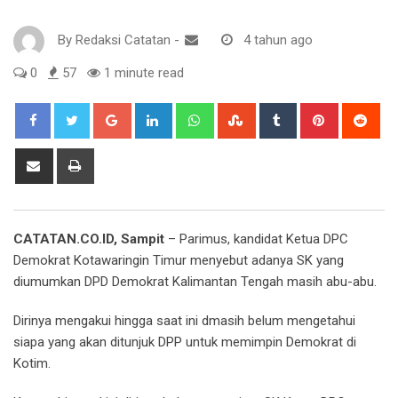
By
Redaksi Catatan
-
4 tahun ago
0
57
1 minute read
Google+
LinkedIn
Whatsapp
StumbleUpon
Tumblr
Pinterest
Red
Share
Print
via
Email
CATATAN.CO.ID, Sampit
– Parimus, kandidat Ketua DPC
Demokrat Kotawaringin Timur menyebut adanya SK yang
diumumkan DPD Demokrat Kalimantan Tengah masih abu-abu.
Dirinya mengakui hingga saat ini dmasih belum mengetahui
siapa yang akan ditunjuk DPP untuk memimpin Demokrat di
Kotim.