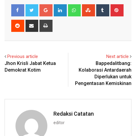
Google+
LinkedIn
Whatsapp
StumbleUpon
Tumblr
Pinter
Reddit
Share
Print
via
Email
Previous article
Next article
Jhon Krisli Jabat Ketua
Bappedalitbang:
Demokrat Kotim
Kolaborasi Antardaerah
Diperlukan untuk
Pengentasan Kemiskinan
Redaksi Catatan
editor