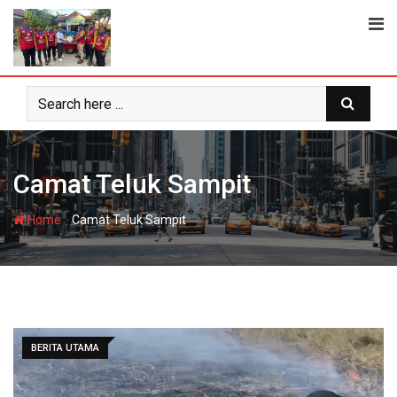
Skip
to
content
Camat Teluk Sampit
-
Home
Camat Teluk Sampit
BERITA UTAMA