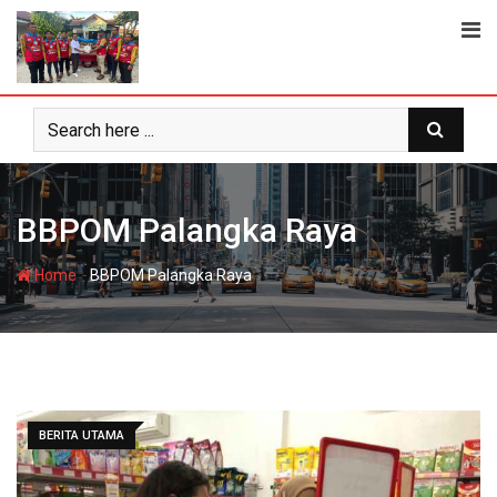
Skip
to
content
BBPOM Palangka Raya
-
Home
BBPOM Palangka Raya
BERITA UTAMA