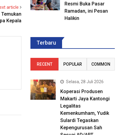
Resmi Buka Pasar
ext article
Ramadan, ini Pesan
g Temukan
Halikin
pa Kepala
Terbaru
RECENT
POPULAR
COMMON
Selasa, 28 Juli 2026
Koperasi Produsen
Makarti Jaya Kantongi
Legalitas
Kemenkumham, Yudik
Sulardi Tegaskan
Kepengurusan Sah
Sesuai AD/ART