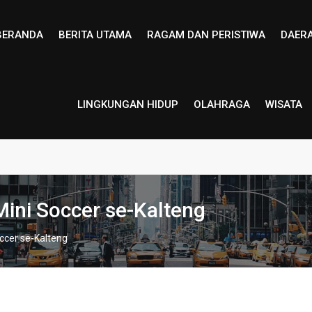
BERANDA
BERITA UTAMA
RAGAM DAN PERISTIWA
DAER
LINGKUNGAN HIDUP
OLAHRAGA
WISATA
ini Soccer se-Kalteng
ccer se-Kalteng