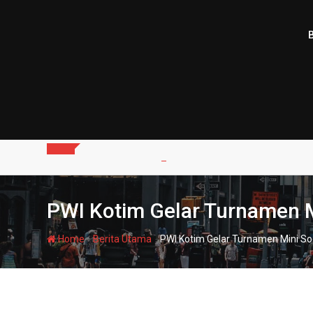
Skip
to
content
PWI Kotim Gelar Turnamen M
-
-
Home
Berita Utama
PWI Kotim Gelar Turnamen Mini So