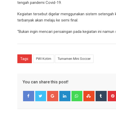
tengah pandemi Covid-19.
Kegiatan tersebut digelar menggunakan sistem setengah 
terbanyak akan melaju ke semi final.
“Bukan ingin mencari persaingan pada kegiatan ini namun s
Tags:
PWI Kotim
Turnamen Mini Soccer
You can share this post!
Google+
LinkedIn
Whatsapp
StumbleUpo
Tumbl
Facebook
Twitter