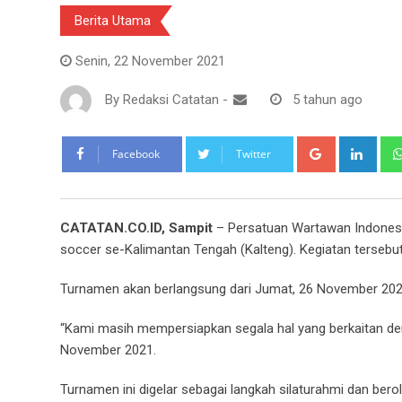
Berita Utama
Senin, 22 November 2021
By
Redaksi Catatan
-
5 tahun ago
Google+
Link
Facebook
Twitter
CATATAN.CO.ID, Sampit
– Persatuan Wartawan Indonesi
soccer se-Kalimantan Tengah (Kalteng). Kegiatan tersebut
Turnamen akan berlangsung dari Jumat, 26 November 202
“Kami masih mempersiapkan segala hal yang berkaitan deng
November 2021.
Turnamen ini digelar sebagai langkah silaturahmi dan bero