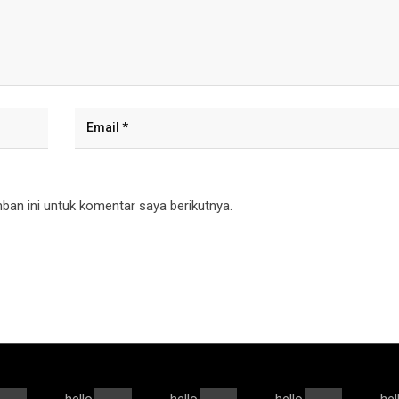
an ini untuk komentar saya berikutnya.
hello
hello
hello
hel