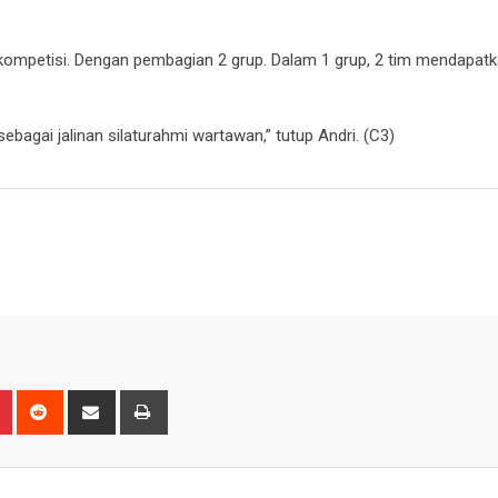
kompetisi. Dengan pembagian 2 grup. Dalam 1 grup, 2 tim mendapatk
ebagai jalinan silaturahmi wartawan,” tutup Andri. (C3)
n
r
Pinterest
Reddit
Share
Print
via
Email