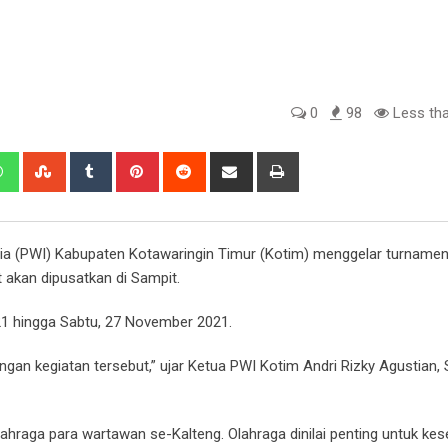
0
98
Less tha
edIn
Whatsapp
StumbleUpon
Tumblr
Pinterest
Reddit
Share
Print
via
Email
a (PWI) Kabupaten Kotawaringin Timur (Kotim) menggelar turnamen
 akan dipusatkan di Sampit.
1 hingga Sabtu, 27 November 2021.
an kegiatan tersebut,” ujar Ketua PWI Kotim Andri Rizky Agustian, 
lahraga para wartawan se-Kalteng. Olahraga dinilai penting untuk kes