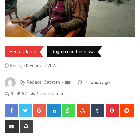
Berita Utama
Ragam dan Peristiwa
Senin, 10 Februari 2025
By
Redaksi Catatan
-
1 tahun ago
0
67
1 minute read
Google+
LinkedIn
Whatsapp
StumbleUpon
Tumblr
Pinterest
Red
Share
Print
via
Email