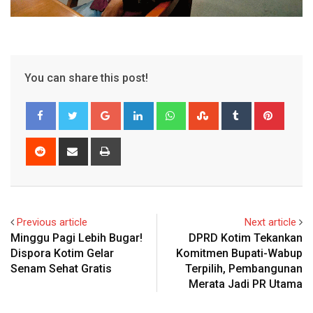
You can share this post!
Google+
LinkedIn
Whatsapp
StumbleUpon
Tumblr
Pinter
Reddit
Share
Print
via
Email
Previous article
Next article
Minggu Pagi Lebih Bugar!
DPRD Kotim Tekankan
Dispora Kotim Gelar
Komitmen Bupati-Wabup
Senam Sehat Gratis
Terpilih, Pembangunan
Merata Jadi PR Utama