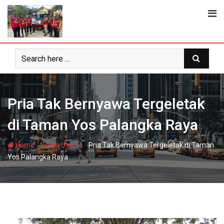
Skip
to
content
Pria Tak Bernyawa Tergeletak
di Taman Yos Palangka Raya
-
-
Home
Berita Utama
Pria Tak Bernyawa Tergeletak di Taman
Yos Palangka Raya