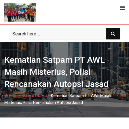
Skip
to
content
Kematian Satpam PT AWL
Masih Misterius, Polisi
Rencanakan Autopsi Jasad
-
-
Home
Berita Utama
Kematian Satpam PT AWL Masih
Misterius, Polisi Rencanakan Autopsi Jasad