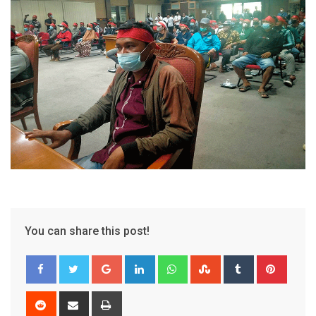
You can share this post!
Google+
LinkedIn
Whatsapp
StumbleUpon
Tumblr
Pinter
Reddit
Share
Print
via