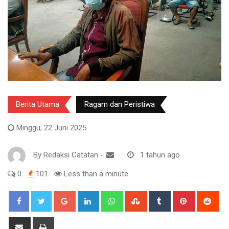
Berita Utama
Ragam dan Peristiwa
Minggu, 22 Juni 2025
By
Redaksi Catatan
-
1 tahun ago
0
101
Less than a minute
Google+
LinkedIn
Whatsapp
StumbleUpon
Tumblr
Pinterest
Red
Share
Print