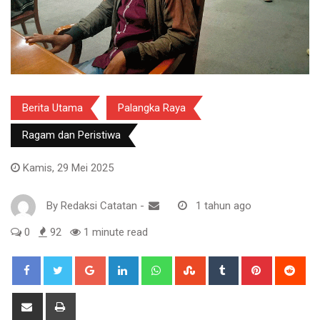
Berita Utama
Palangka Raya
Ragam dan Peristiwa
Kamis, 29 Mei 2025
By
Redaksi Catatan
-
1 tahun ago
0
92
1 minute read
Google+
LinkedIn
Whatsapp
StumbleUpon
Tumblr
Pinterest
Red
Share
Print
via