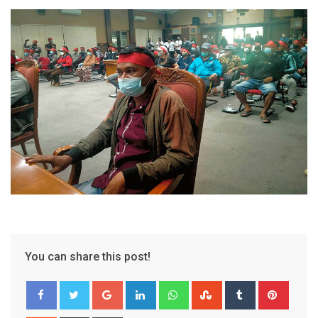
You can share this post!
Google+
LinkedIn
Whatsapp
StumbleUpon
Tumblr
Pinter