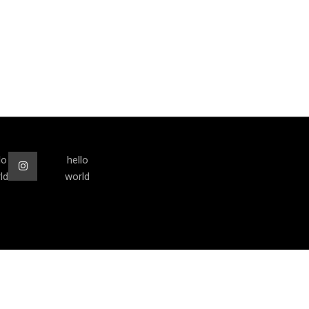
lo
hello
ld
world