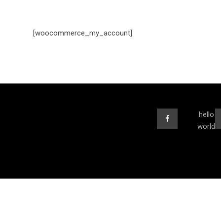
[woocommerce_my_account]
hello
world