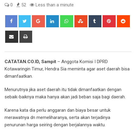
0
52
Less than a minute
Google+
LinkedIn
Whatsapp
StumbleUpon
Tumblr
Pinterest
Red
Share
Print
via
Email
CATATAN.CO.ID, Sampit
– Anggota Komisi I DPRD
Kotawaringin Timur, Hendra Sia meminta agar aset daerah bisa
dimanfaatkan.
Menurutnya jika aset daerah itu tidak dimanfaatkan dengan
sebaik-baiknya maka hanya akan jadi beban saja bagi daerah.
Karena kata dia perlu anggaran dan biaya besar untuk
merawatnya dn memeliharanya, serta akan terjadinya
penurunan harga seiring dengan berjalannya waktu.