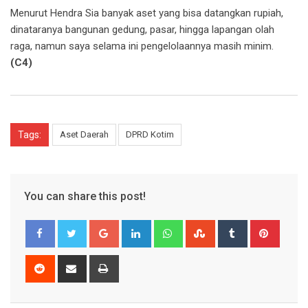
Menurut Hendra Sia banyak aset yang bisa datangkan rupiah,
dinataranya bangunan gedung, pasar, hingga lapangan olah
raga, namun saya selama ini pengelolaannya masih minim.
(C4)
Tags:
Aset Daerah
DPRD Kotim
You can share this post!
Google+
LinkedIn
Whatsapp
StumbleUpon
Tumblr
Pinter
Reddit
Share
Print
via
Email