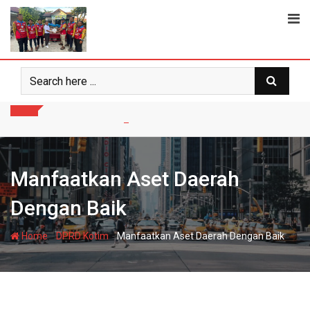
Skip
to
content
Manfaatkan Aset Daerah
Dengan Baik
-
-
Home
DPRD Kotim
Manfaatkan Aset Daerah Dengan Baik