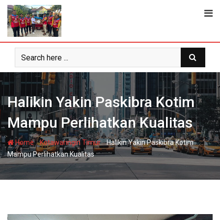
Skip
to
content
Halikin Yakin Paskibra Kotim
Mampu Perlihatkan Kualitas
-
-
Home
Kotawaringin Timur
Halikin Yakin Paskibra Kotim
Mampu Perlihatkan Kualitas