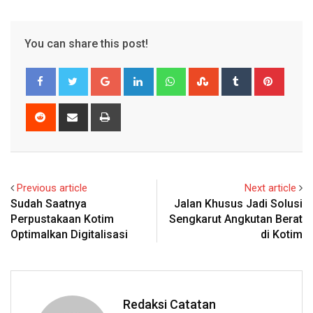
You can share this post!
Google+
LinkedIn
Whatsapp
StumbleUpon
Tumblr
Pinter
Reddit
Share
Print
via
Email
Previous article
Next article
Sudah Saatnya
Jalan Khusus Jadi Solusi
Perpustakaan Kotim
Sengkarut Angkutan Berat
Optimalkan Digitalisasi
di Kotim
Redaksi Catatan