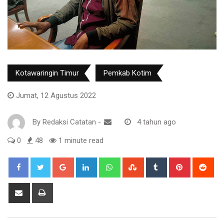
Kotawaringin Timur
Pemkab Kotim
Jumat, 12 Agustus 2022
By
Redaksi Catatan
-
4 tahun ago
0
48
1 minute read
Google+
LinkedIn
Whatsapp
StumbleUpon
Tumblr
Pinterest
Red
Share
Print
via
Email