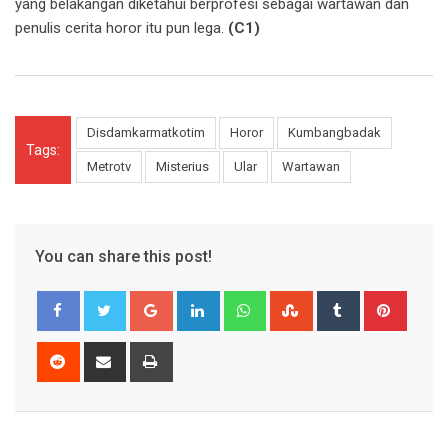
yang belakangan diketahui berprofesi sebagai wartawan dan
penulis cerita horor itu pun lega.
(C1)
Disdamkarmatkotim
Horor
Kumbangbadak
Tags:
Metrotv
Misterius
Ular
Wartawan
You can share this post!
Google+
LinkedIn
Whatsapp
StumbleUpon
Tumblr
Pinter
Reddit
Share
Print
via
Email