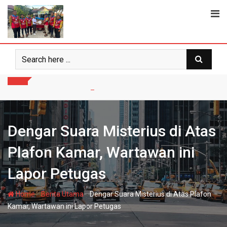
Skip
to
content
Dengar Suara Misterius di Atas
Plafon Kamar, Wartawan ini
Lapor Petugas
-
-
Home
Berita Utama
Dengar Suara Misterius di Atas Plafon
Kamar, Wartawan ini Lapor Petugas