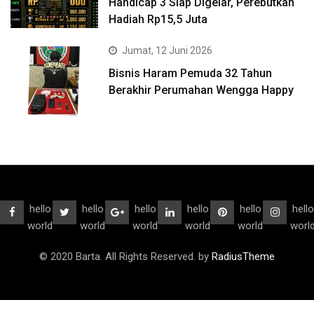
Handicap 3 Siap Digelar, Perebutkan
Hadiah Rp15,5 Juta
Jumat, 12 Juni 2026
Bisnis Haram Pemuda 32 Tahun
Berakhir Perumahan Wengga Happy
hello
hello
hello
hello
hello
hello
world
world
world
world
world
worl
© 2020 Barta. All Rights Reserved. by
RadiusTheme