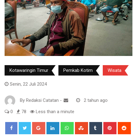
Kotawaringin Timur
Pemkab Kotim
Wisata
Senin, 22 Juli 2024
By
Redaksi Catatan
-
2 tahun ago
0
78
Less than a minute
Google+
LinkedIn
Whatsapp
StumbleUpon
Tumblr
Pinterest
Red