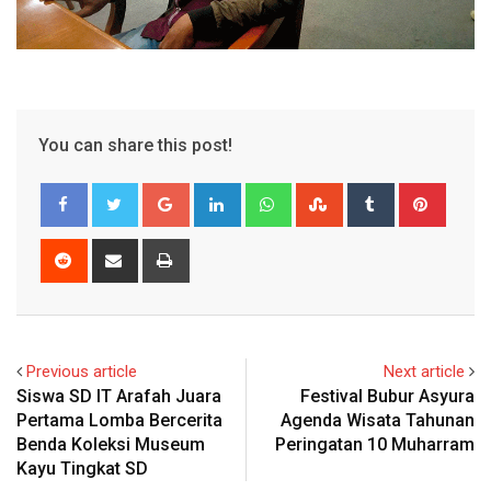
You can share this post!
Google+
LinkedIn
Whatsapp
StumbleUpon
Tumblr
Pinter
Reddit
Share
Print
via
Email
Previous article
Next article
Siswa SD IT Arafah Juara
Festival Bubur Asyura
Pertama Lomba Bercerita
Agenda Wisata Tahunan
Benda Koleksi Museum
Peringatan 10 Muharram
Kayu Tingkat SD