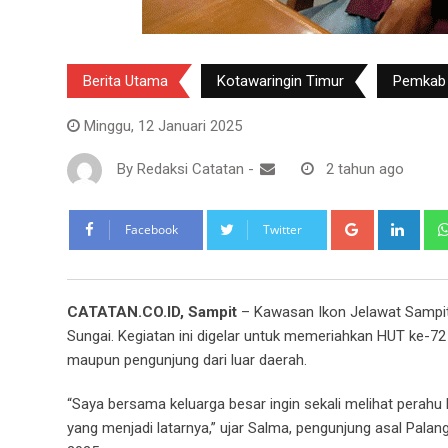
Berita Utama
Kotawaringin Timur
Pemkab
Minggu, 12 Januari 2025
By
Redaksi Catatan
-
2 tahun ago
Google+
Link
Facebook
Twitter
CATATAN.CO.ID, Sampit
– Kawasan Ikon Jelawat Sampit 
Sungai. Kegiatan ini digelar untuk memeriahkan HUT ke-72
maupun pengunjung dari luar daerah.
“Saya bersama keluarga besar ingin sekali melihat perahu 
yang menjadi latarnya,” ujar Salma, pengunjung asal Pal