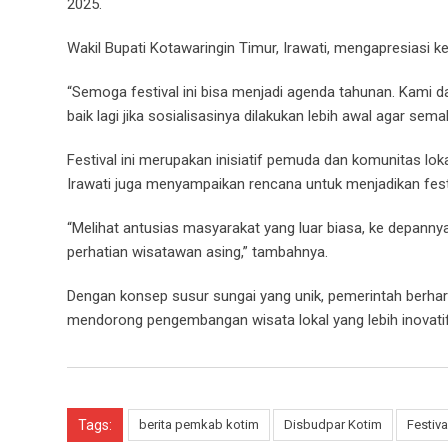
2025.
Wakil Bupati Kotawaringin Timur, Irawati, mengapresiasi 
“Semoga festival ini bisa menjadi agenda tahunan. Kami d
baik lagi jika sosialisasinya dilakukan lebih awal agar sema
Festival ini merupakan inisiatif pemuda dan komunitas lok
Irawati juga menyampaikan rencana untuk menjadikan festi
“Melihat antusias masyarakat yang luar biasa, ke depannya
perhatian wisatawan asing,” tambahnya.
Dengan konsep susur sungai yang unik, pemerintah berh
mendorong pengembangan wisata lokal yang lebih inovatif 
Tags:
berita pemkab kotim
Disbudpar Kotim
Festiva