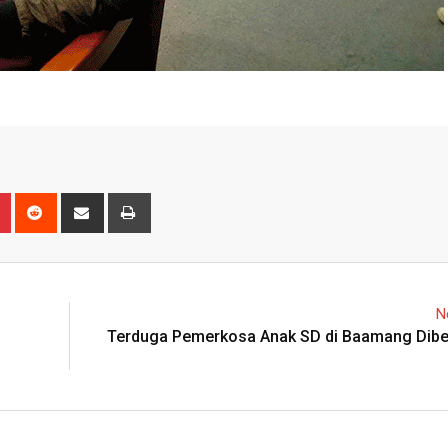
n
r
Pinterest
Reddit
Share
Print
via
Email
N
Terduga Pemerkosa Anak SD di Baamang Dibek