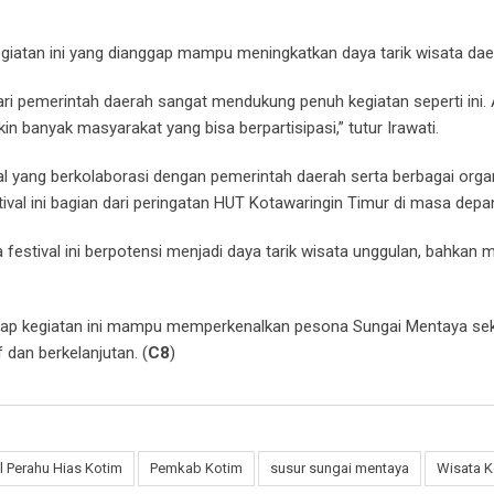
kegiatan ini yang dianggap mampu meningkatkan daya tarik wisata dae
ari pemerintah daerah sangat mendukung penuh kegiatan seperti ini. 
kin banyak masyarakat yang bisa berpartisipasi,” tutur Irawati.
al yang berkolaborasi dengan pemerintah daerah serta berbagai organ
val ini bagian dari peringatan HUT Kotawaringin Timur di masa depa
 festival ini berpotensi menjadi daya tarik wisata unggulan, bahkan 
arap kegiatan ini mampu memperkenalkan pesona Sungai Mentaya sek
dan berkelanjutan. (
C8
)
l Perahu Hias Kotim
Pemkab Kotim
susur sungai mentaya
Wisata K