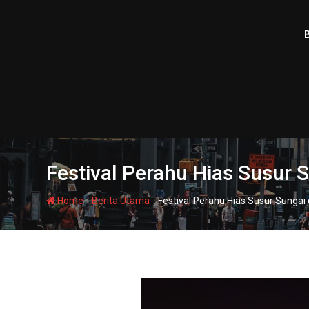
Skip
to
content
Festival Perahu Hias Susur 
-
-
Home
Berita Utama
Festival Perahu Hias Susur Sungai