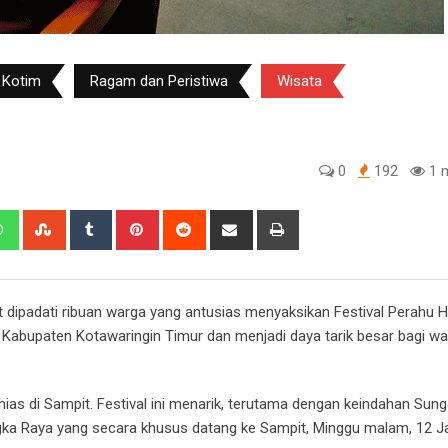
 Kotim
Ragam dan Peristiwa
Wisata
0
192
1 m
edIn
Whatsapp
StumbleUpon
Tumblr
Pinterest
Reddit
Share
Print
via
Email
dipadati ribuan warga yang antusias menyaksikan Festival Perahu H
 Kabupaten Kotawaringin Timur dan menjadi daya tarik besar bagi wa
hias di Sampit. Festival ini menarik, terutama dengan keindahan Sun
angka Raya yang secara khusus datang ke Sampit, Minggu malam, 12 J