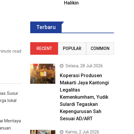
Halikin
Terbaru
RECENT
POPULAR
COMMON
inute read
Selasa, 28 Juli 2026
Koperasi Produsen
Makarti Jaya Kantongi
Legalitas
ias Susur
Kemenkumham, Yudik
rga lokal
Sulardi Tegaskan
Kepengurusan Sah
Sesuai AD/ART
gai Mentaya
anuari
Kamis, 2 Juli 2026