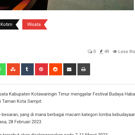
 Kotim
Wisata
0
49
Less tha
edIn
Whatsapp
StumbleUpon
Tumblr
Pinterest
Reddit
Share
Print
via
Email
sata Kabupaten Kotawaringin Timur menggelar Festival Budaya Haba
di Taman Kota Sampit.
ar-besaran, yang di mana berbagai macam kategori lomba kebudayaan
asa, 28 Februari 2023.
g tersebut akan diselenggarakan pada 7-11 Maret 2023.