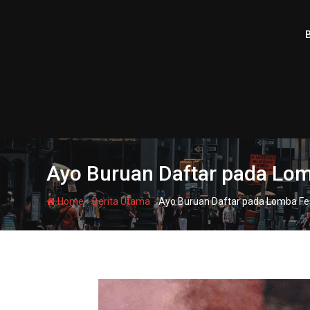
Skip
to
content
Ayo Buruan Daftar pada Lom
-
-
Home
Berita Utama
Ayo Buruan Daftar pada Lomba Fe