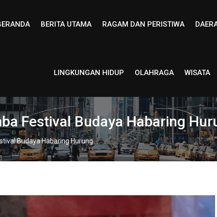
BERANDA
BERITA UTAMA
RAGAM DAN PERISTIWA
DAER
LINGKUNGAN HIDUP
OLAHRAGA
WISATA
ba Festival Budaya Habaring Hur
stival Budaya Habaring Hurung