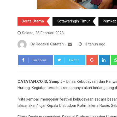
Berita Utama
Kotawaringin Timur
Pemkab
Selasa, 28 Februari 2023
By
Redaksi Catatan
-
3 tahun ago
Google+
Link
Facebook
Twitter
CATATAN.CO.ID, Sampit
– Dinas Kebudayaan dan Pariwi
Hurung. Kegiatan tersebut rencananya akan berlangsung 
“Kita kembali menggelar festival kebudayaan secara bes
laksanakan,” ujar Kepala Disbudpar Kotim Ellena Rosie, Sel
Ellena Rosie mengatakan, Festival Budaya Habaring Hurun