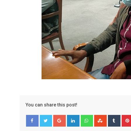
You can share this post!
Google+
LinkedIn
Whatsapp
StumbleUpo
Tumbl