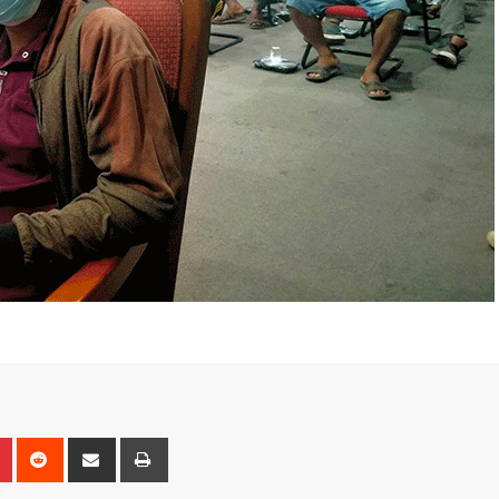
n
r
Pinterest
Reddit
Share
Print
via