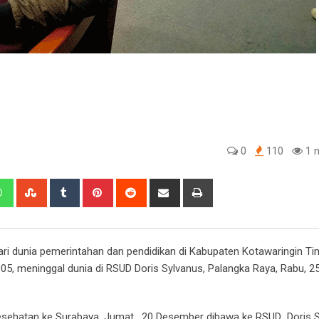
0
110
1 m
edIn
Whatsapp
StumbleUpon
Tumblr
Pinterest
Reddit
Share
Print
via
Email
ari dunia pemerintahan dan pendidikan di Kabupaten Kotawaringin Ti
05, meninggal dunia di RSUD Doris Sylvanus, Palangka Raya, Rabu, 2
ek Kesehatan ke Surabaya. Jumat , 20 Desember dibawa ke RSUD Doris 