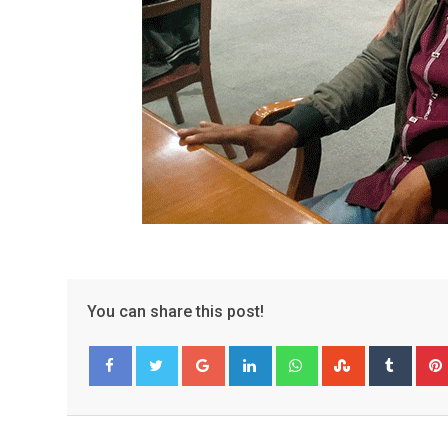
You can share this post!
Google+
LinkedIn
Whatsapp
StumbleUpo
Tumbl
Facebook
Twitter