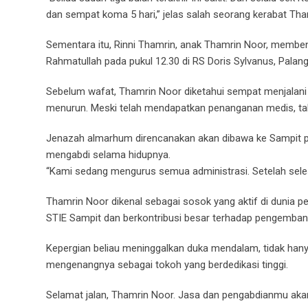
dan sempat koma 5 hari,” jelas salah seorang kerabat Tha
Sementara itu, Rinni Thamrin, anak Thamrin Noor, membena
Rahmatullah pada pukul 12.30 di RS Doris Sylvanus, Palan
Sebelum wafat, Thamrin Noor diketahui sempat menjalani p
menurun. Meski telah mendapatkan penanganan medis, takd
Jenazah almarhum direncanakan akan dibawa ke Sampit p
mengabdi selama hidupnya.
“Kami sedang mengurus semua administrasi. Setelah seles
Thamrin Noor dikenal sebagai sosok yang aktif di dunia p
STIE Sampit dan berkontribusi besar terhadap pengembanga
Kepergian beliau meninggalkan duka mendalam, tidak hanya
mengenangnya sebagai tokoh yang berdedikasi tinggi.
Selamat jalan, Thamrin Noor. Jasa dan pengabdianmu akan