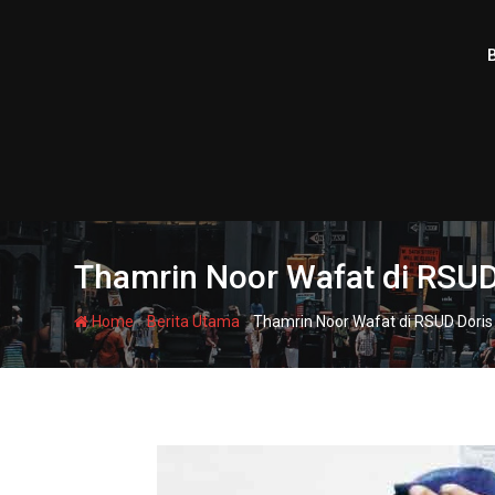
Skip
to
content
Thamrin Noor Wafat di RSUD
-
-
Home
Berita Utama
Thamrin Noor Wafat di RSUD Doris