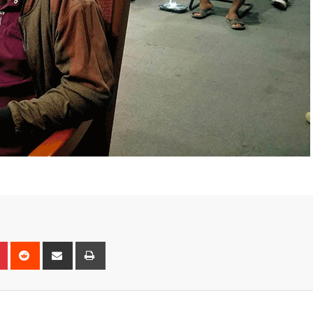
n
r
Pinterest
Reddit
Share
Print
via
Email