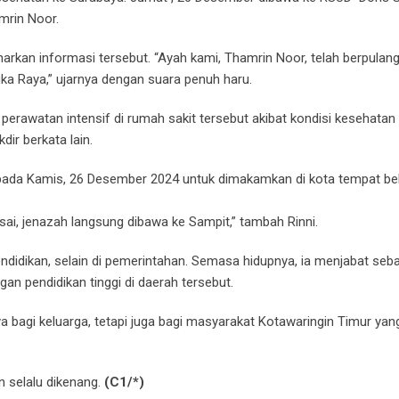
mrin Noor.
rkan informasi tersebut. “Ayah kami, Thamrin Noor, telah berpulang
gka Raya,” ujarnya dengan suara penuh haru.
erawatan intensif di rumah sakit tersebut akibat kondisi kesehatan
ir berkata lain.
ada Kamis, 26 Desember 2024 untuk dimakamkan di kota tempat bel
ai, jenazah langsung dibawa ke Sampit,” tambah Rinni.
endidikan, selain di pemerintahan. Semasa hidupnya, ia menjabat seb
n pendidikan tinggi di daerah tersebut.
 bagi keluarga, tetapi juga bagi masyarakat Kotawaringin Timur yan
 selalu dikenang.
(C1/*)