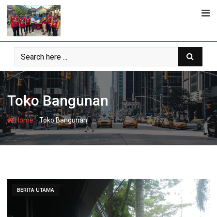
Skip
to
content
Toko Bangunan
-
Home
Toko Bangunan
BERITA UTAMA