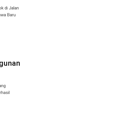
k di Jalan
awa Baru
ngunan
ang
hasil