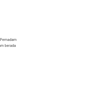
as Pemadam
am berada