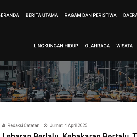
BERANDA
BERITA UTAMA
RAGAM DAN PERISTIWA
DAER
LINGKUNGAN HIDUP
OLAHRAGA
WISATA
Redaksi Catatan
Jumat, 4 April 2025
Lebaran Berlalu, Kebakaran Bertalu, 