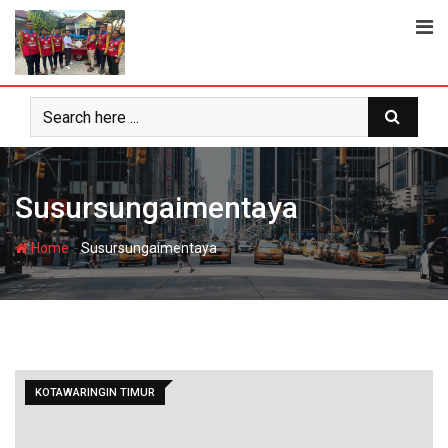
Skip
to
content
Susursungaimentaya
-
Home
Susursungaimentaya
KOTAWARINGIN TIMUR