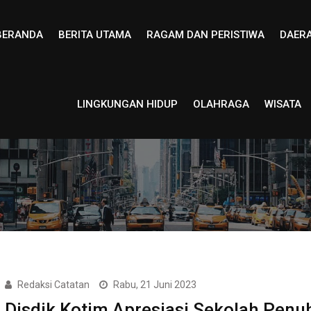
BERANDA
BERITA UTAMA
RAGAM DAN PERISTIWA
DAER
LINGKUNGAN HIDUP
OLAHRAGA
WISATA
Redaksi Catatan
Rabu, 21 Juni 2023
Disdik Kotim Apresiasi Sekolah Penu