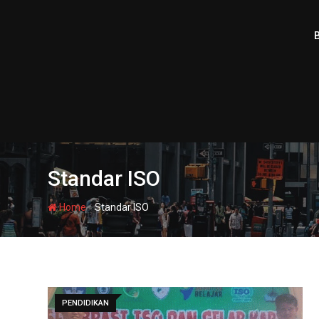
Skip
to
content
Standar ISO
-
Home
Standar ISO
PENDIDIKAN