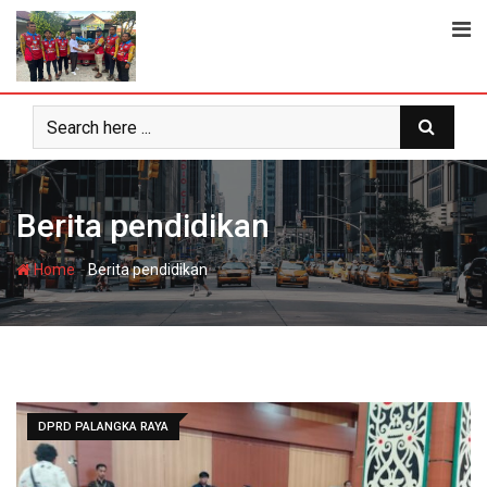
Skip
to
content
Berita pendidikan
-
Home
Berita pendidikan
DPRD PALANGKA RAYA