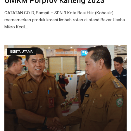
UMKM Porprov Kalteng 2023
CATATAN.CO.ID, Sampit – SDN 3 Kota Besi Hilir (Kobeslir)
memamerkan produk kreasi limbah rotan di stand Bazar Usaha
Mikro Kecil…
BERITA UTAMA