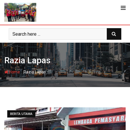
Skip
to
content
Razia Lapas
-
Home
Razia Lapas
BERITA UTAMA