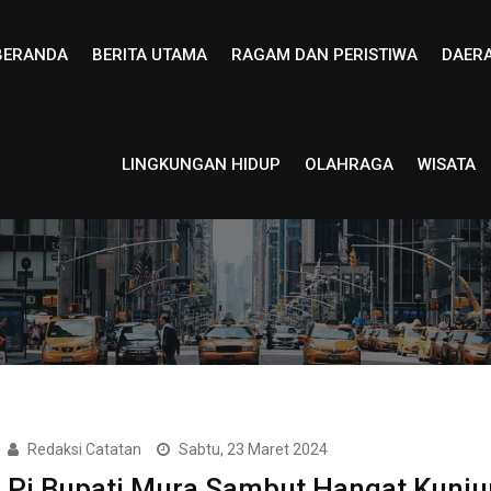
BERANDA
BERITA UTAMA
RAGAM DAN PERISTIWA
DAER
LINGKUNGAN HIDUP
OLAHRAGA
WISATA
Redaksi Catatan
Sabtu, 23 Maret 2024
Pj Bupati Mura Sambut Hangat Kunj