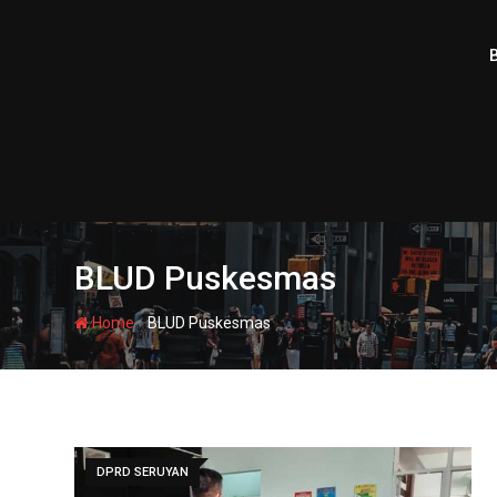
Skip
to
content
BLUD Puskesmas
-
Home
BLUD Puskesmas
DPRD SERUYAN