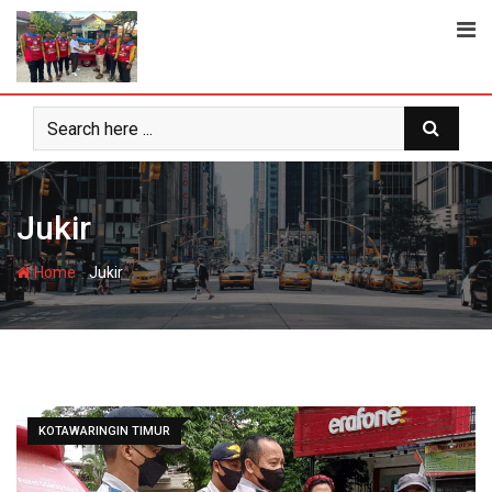
Skip
to
content
Jukir
-
Home
Jukir
KOTAWARINGIN TIMUR