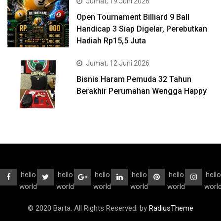
Jumat, 19 Juni 2026
Open Tournament Billiard 9 Ball
Handicap 3 Siap Digelar, Perebutkan
Hadiah Rp15,5 Juta
Jumat, 12 Juni 2026
Bisnis Haram Pemuda 32 Tahun
Berakhir Perumahan Wengga Happy
hello
hello
hello
hello
hello
hello
world
world
world
world
world
worl
© 2020 Barta. All Rights Reserved. by
RadiusTheme