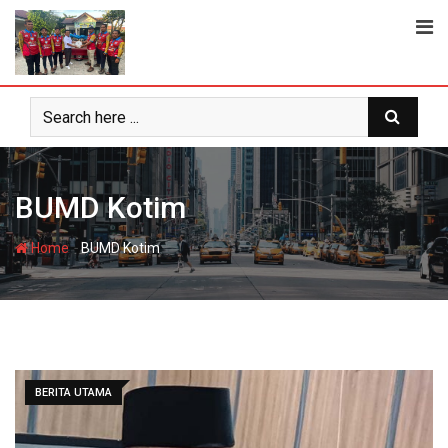
Skip
to
content
BUMD Kotim
-
Home
BUMD Kotim
BERITA UTAMA