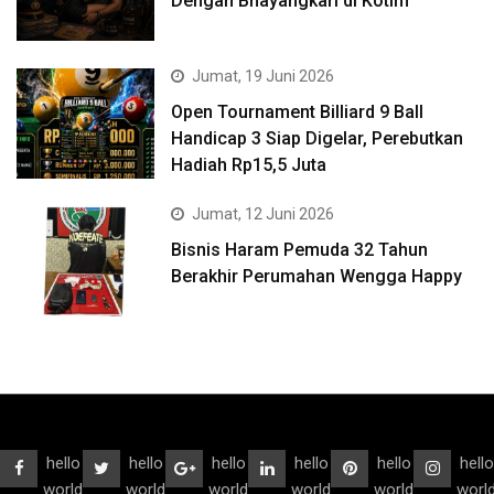
Dengan Bhayangkari di Kotim
Jumat, 19 Juni 2026
Open Tournament Billiard 9 Ball
Handicap 3 Siap Digelar, Perebutkan
Hadiah Rp15,5 Juta
Jumat, 12 Juni 2026
Bisnis Haram Pemuda 32 Tahun
Berakhir Perumahan Wengga Happy
hello
hello
hello
hello
hello
hello
world
world
world
world
world
worl