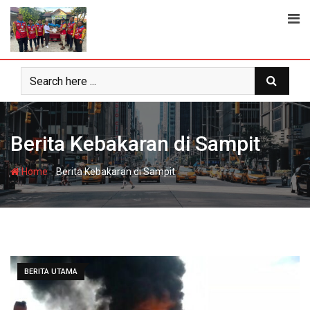
Skip
to
content
Berita Kebakaran di Sampit
-
Home
Berita Kebakaran di Sampit
BERITA UTAMA