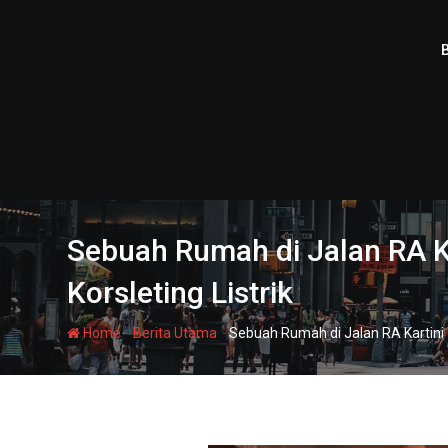
Skip
to
content
Sebuah Rumah di Jalan RA Ka
Korsleting Listrik
-
-
Home
Berita Utama
Sebuah Rumah di Jalan RA Kartini T