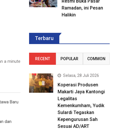
Resmi Buka Pasar
Ramadan, ini Pesan
Halikin
Terbaru
RECENT
POPULAR
COMMON
n a minute
Selasa, 28 Juli 2026
Koperasi Produsen
Makarti Jaya Kantongi
Legalitas
tawa Baru
Kemenkumham, Yudik
Sulardi Tegaskan
Kepengurusan Sah
ran dan
Sesuai AD/ART