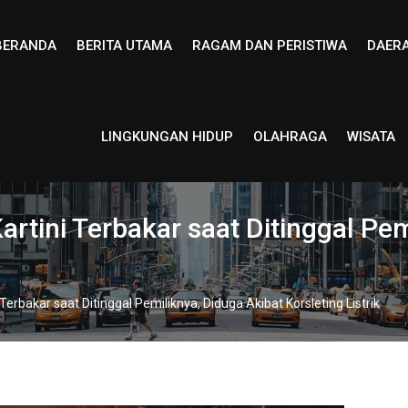
BERANDA
BERITA UTAMA
RAGAM DAN PERISTIWA
DAER
LINGKUNGAN HIDUP
OLAHRAGA
WISATA
rtini Terbakar saat Ditinggal Pem
erbakar saat Ditinggal Pemiliknya, Diduga Akibat Korsleting Listrik