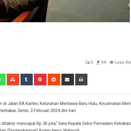
0
94
Less tha
edIn
Whatsapp
StumbleUpon
Tumblr
Pinterest
Reddit
Share
Print
via
Email
di Jalan RA Kartini, Kelurahan Mentawa Baru Hulu, Kecamatan Men
bakar, Senin, 3 Februari 2024 dini hari.
ian ditaksir mencapai Rp 50 juta,” kata Kepala Seksi Pemadam Kebaka
an (Disdamkarmat) Kotim Herry Wahyudi.