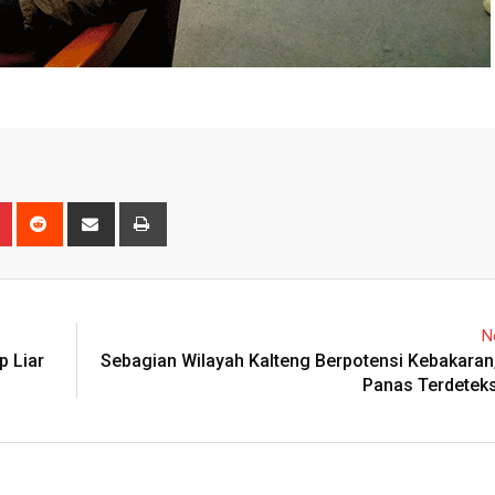
n
r
Pinterest
Reddit
Share
Print
via
Email
N
p Liar
Sebagian Wilayah Kalteng Berpotensi Kebakaran,
Panas Terdeteks