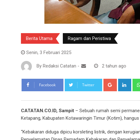
Berita Utama
Ragam dan Peristiwa
Senin, 3 Februari 2025
By
Redaksi Catatan
-
2 tahun ago
Google+
Link
Facebook
Twitter
CATATAN.CO.ID, Sampit
– Sebuah rumah semi permanen 
Ketapang, Kabupaten Kotawaringin Timur (Kotim), hangus ter
“Kebakaran diduga dipicu korsleting listrik, dengan kerug
Penyelamatan Dinas Pemadam Kebakaran dan Penyelamat