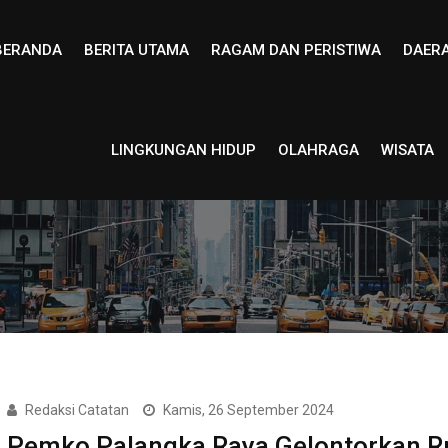
BERANDA
BERITA UTAMA
RAGAM DAN PERISTIWA
DAER
LINGKUNGAN HIDUP
OLAHRAGA
WISATA
Redaksi Catatan
Kamis, 26 September 2024
Pemko Palangka Raya Gelontorkan R