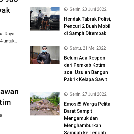
yak
Senin, 20 Juni 2022
Hendak Tabrak Polisi,
Pencuri 2 Buah Mobil
di Sampit Ditembak
ka Raya
24 untuk…
Sabtu, 21 Mei 2022
Belum Ada Respon
dari Pemkab Kotim
soal Usulan Bangun
Pabrik Kelapa Sawit
lawan
Senin, 27 Juni 2022
tim
Emosi!!! Warga Pelita
Barat Sampit
a
Mengamuk dan
Menghamburkan
Sampah ke Tengah