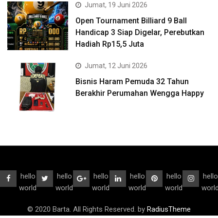
Jumat, 19 Juni 2026
Open Tournament Billiard 9 Ball
Handicap 3 Siap Digelar, Perebutkan
Hadiah Rp15,5 Juta
Jumat, 12 Juni 2026
Bisnis Haram Pemuda 32 Tahun
Berakhir Perumahan Wengga Happy
hello
hello
hello
hello
hello
hello
world
world
world
world
world
worl
© 2020 Barta. All Rights Reserved. by
RadiusTheme