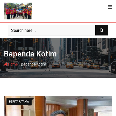
Skip
to
content
Bapenda Kotim
-
Home
Bapenda Kotim
BERITA UTAMA