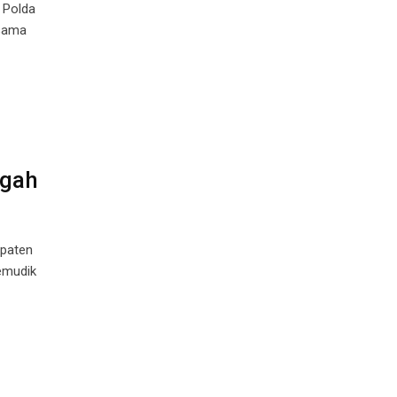
 Polda
rsama
ggah
upaten
emudik