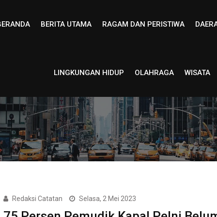
BERANDA
BERITA UTAMA
RAGAM DAN PERISTIWA
DAER
LINGKUNGAN HIDUP
OLAHRAGA
WISATA
Redaksi Catatan
Selasa, 2 Mei 2023
75 Persen Pemudik Kapal Pelni Belu