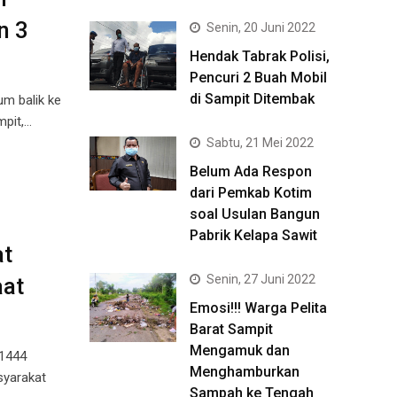
n 3
Senin, 20 Juni 2022
Hendak Tabrak Polisi,
Pencuri 2 Buah Mobil
di Sampit Ditembak
um balik ke
mpit,…
Sabtu, 21 Mei 2022
Belum Ada Respon
dari Pemkab Kotim
soal Usulan Bangun
Pabrik Kelapa Sawit
at
Senin, 27 Juni 2022
aat
Emosi!!! Warga Pelita
Barat Sampit
Mengamuk dan
 1444
Menghamburkan
syarakat
Sampah ke Tengah