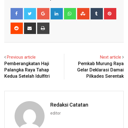
Google+
LinkedIn
Whatsapp
StumbleUpon
Tumblr
Pinter
Reddit
Share
Print
via
Email
Previous article
Next article
Pemberangkatan Haji
Pemkab Murung Raya
Palangka Raya Tahap
Gelar Deklarasi Damai
Kedua Setelah Idulfitri
Pilkades Serentak
Redaksi Catatan
editor