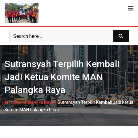
Skip
to
content
Sutransyah Terpilih Kembali
Jadi Ketua Komite MAN
Palangka Raya
-
-
Home
Palangka Raya
Sutransyah Terpilih Kembali Jadi Ketua
Komite MAN Palangka Raya