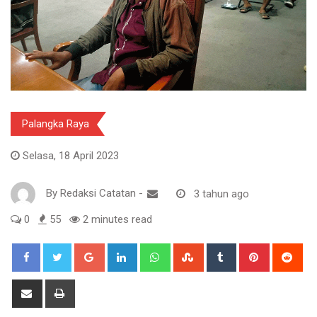
Palangka Raya
Selasa, 18 April 2023
By
Redaksi Catatan
-
3 tahun ago
0
55
2 minutes read
Google+
LinkedIn
Whatsapp
StumbleUpon
Tumblr
Pinterest
Red
Share
Print
via