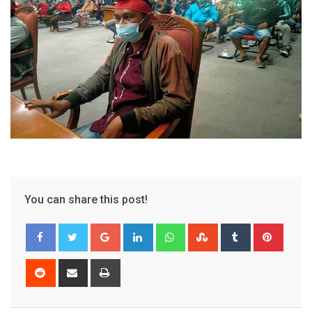
You can share this post!
Google+
LinkedIn
Whatsapp
StumbleUpon
Tumblr
Pinter
Reddit
Share
Print
via
Email