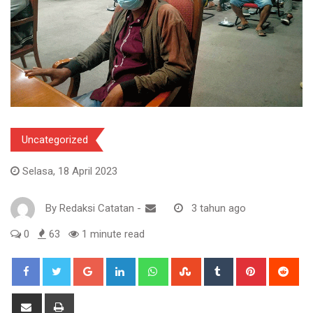
Uncategorized
Selasa, 18 April 2023
By
Redaksi Catatan
-
3 tahun ago
0
63
1 minute read
Google+
LinkedIn
Whatsapp
StumbleUpon
Tumblr
Pinterest
Red
Share
Print