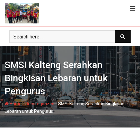
Skip
to
content
SMSI Kalteng Serahkan
Bingkisan Lebaran untuk
Pengurus
-
-
Home
Uncategorized
SMSI Kalteng Serahkan Bingkisan
Lebaran untuk Pengurus