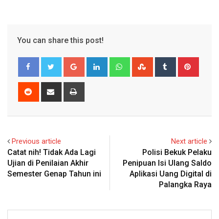
You can share this post!
Google+
LinkedIn
Whatsapp
StumbleUpon
Tumblr
Pinter
Reddit
Share
Print
via
Email
Previous article
Next article
Catat nih! Tidak Ada Lagi
Polisi Bekuk Pelaku
Ujian di Penilaian Akhir
Penipuan Isi Ulang Saldo
Semester Genap Tahun ini
Aplikasi Uang Digital di
Palangka Raya