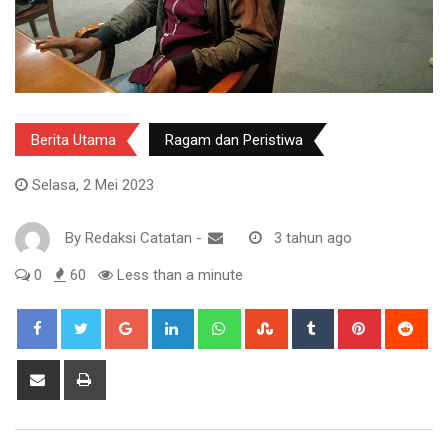
Berita Utama
Ragam dan Peristiwa
Selasa, 2 Mei 2023
By
Redaksi Catatan
-
3 tahun ago
0
60
Less than a minute
Google+
LinkedIn
Whatsapp
StumbleUpon
Tumblr
Pinterest
Red
Share
Print
via
Email