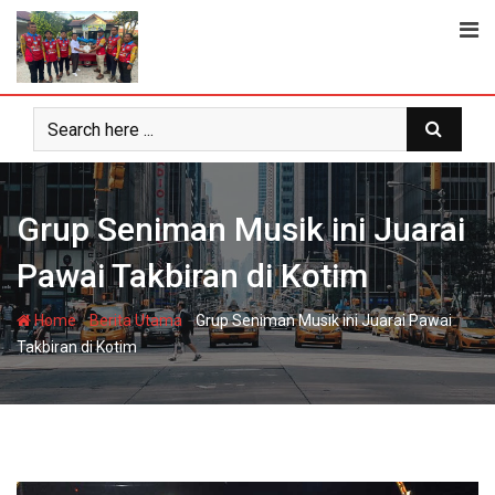
Skip
to
content
Grup Seniman Musik ini Juarai
Pawai Takbiran di Kotim
-
-
Home
Berita Utama
Grup Seniman Musik ini Juarai Pawai
Takbiran di Kotim