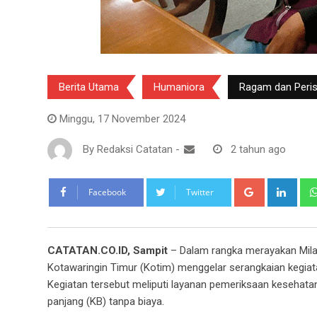
Berita Utama
Humaniora
Ragam dan Peris
Minggu, 17 November 2024
By
Redaksi Catatan
-
2 tahun ago
Google+
Link
Facebook
Twitter
CATATAN.CO.ID, Sampit
– Dalam rangka merayakan Mil
Kotawaringin Timur (Kotim) menggelar serangkaian kegia
Kegiatan tersebut meliputi layanan pemeriksaan kesehatan
panjang (KB) tanpa biaya.