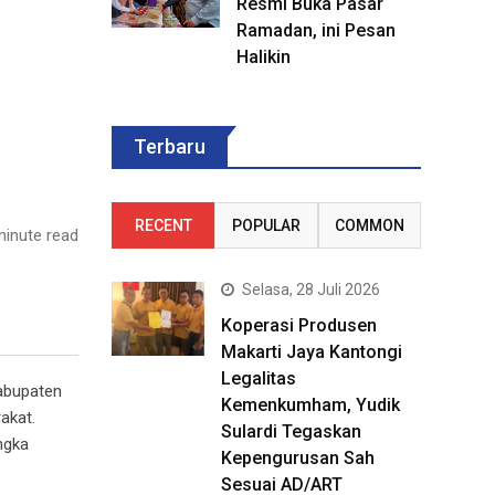
Resmi Buka Pasar
Ramadan, ini Pesan
Halikin
Terbaru
RECENT
POPULAR
COMMON
inute read
Selasa, 28 Juli 2026
Koperasi Produsen
Makarti Jaya Kantongi
Legalitas
abupaten
Kemenkumham, Yudik
akat.
Sulardi Tegaskan
ngka
Kepengurusan Sah
Sesuai AD/ART