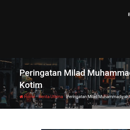
Skip
to
content
Peringatan Milad Muhammad
Kotim
-
-
Home
Berita Utama
Peringatan Milad Muhammadiyah k